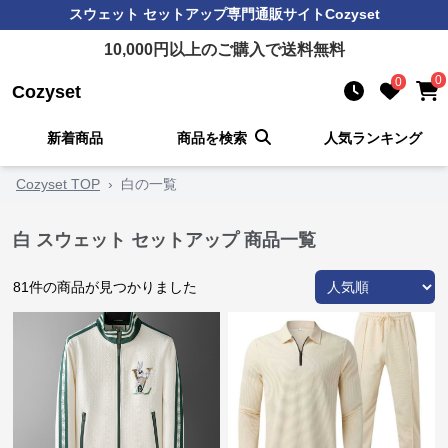
スウェット セットアップ
専門通販サイト
Cozyset
10,000
円以上のご購入で送料無料
0
0
Cozyset
新着商品
商品を検索
人気ランキング
Cozyset TOP
›
白の一覧
白 スウェット セットアップ 商品一覧
81
件の商品が見つかりました