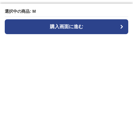
選択中の商品: M
選択中の商品: M
購入画面に進む
購入画面に進む
Cozyset
について
会社概要