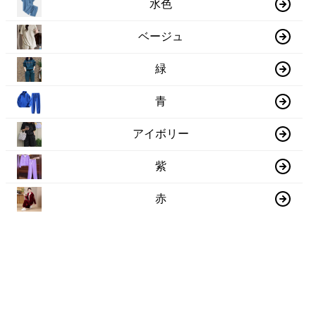
水色
ベージュ
緑
青
アイボリー
紫
赤