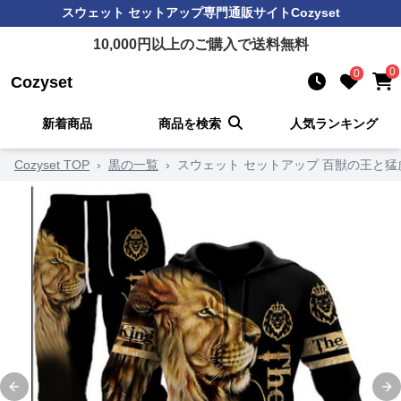
スウェット セットアップ
専門通販サイト
Cozyset
10,000
円以上のご購入で送料無料
0
0
Cozyset
新着商品
商品を検索
人気ランキング
Cozyset TOP
›
黒の一覧
›
スウェット セットアップ 百獣の王と猛
Previous slide
Ne