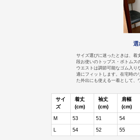
選
サイズ選びに迷ったときは、着
段お使いのトップス・ボトムス
ウエストは調節可能なゴム入り
適にフィットします。在宅時の
た外出にも使える一着として、
サイ
着丈
袖丈
肩幅
ズ
(cm)
(cm)
(cm)
M
53
51
54
L
54
52
55