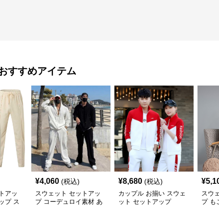
おすすめアイテム
¥
4,060
¥
8,680
¥
5,1
(税込)
(税込)
トアッ
スウェット セットアッ
カップル お揃い スウェ
スウ
ップ ス
プ コーデュロイ素材 あ
ット セットアップ
プ 
アップ
ったか リラックスセッ
ーム
ト
プ