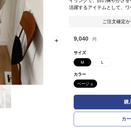
イリングで、白の爽やかさを
活躍するアイテムとして、ワ
ご注文確定か
9,040
円
Next slide
サイズ
M
L
カラー
ベージュ
購
カー