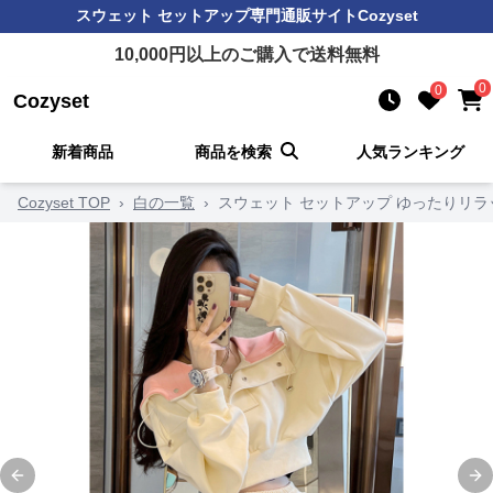
スウェット セットアップ
専門通販サイト
Cozyset
10,000
円以上のご購入で送料無料
0
0
Cozyset
新着商品
商品を検索
人気ランキング
Cozyset TOP
›
白の一覧
›
スウェット セットアップ ゆったりリ
Previous slide
Ne