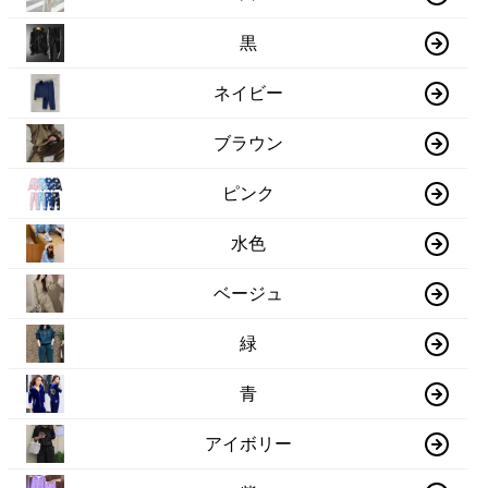
黒
ネイビー
ブラウン
ピンク
水色
ベージュ
緑
青
アイボリー