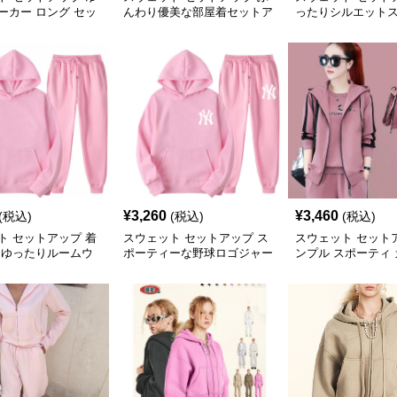
ーカー ロング セッ
んわり優美な部屋着セットア
ったりシルエット
ップ
上下組
¥
3,260
¥
3,460
(税込)
(税込)
(税込)
ト セットアップ 着
スウェット セットアップ ス
スウェット セット
 ゆったりルームウ
ポーティーな野球ロゴジャー
ンプル スポーティ
ジ
ル スウェット