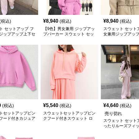
¥
8,940
¥
8,940
(税込)
(税込)
(税込)
ト セットアップ フ
【9色】男女兼用 ジップアッ
スウェット セット
ジップアップ上下セ
プパーカー スウェット セッ
女兼用ジップアッ
んルームウェア ピ
トアップ 秋冬
スウェットセットア
色
0
¥
5,540
¥
4,640
(税込)
(税込)
(税込)
トセットアップピン
スウェットセットアップピン
売り切れ
フード付きカジュア
クフード付きスウェット ロ
スウェット セット
ット
ングスカートレディース
ったりルーズフィッ
ムウェア セットア