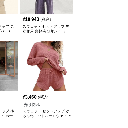
¥
10,940
(税込)
アップ 男
スウェット セットアップ 男
プパーカー
女兼用 裏起毛 無地 パーカー
ップ全9
ジョガーパンツ セットアッ
プ
¥
3,460
(税込)
売り切れ
アップ ゆ
スウェット セットアップ ゆ
ト ホー
るふわニットルームウェア上
ップ
下セット