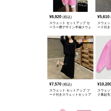
¥
6,920
¥
5,610
(税込)
スウェット セットアップ セ
スウェッ
ーラー襟デザイン半袖スウェ
ード付き
ット上下セット
ット楽ち
ンク
¥
7,570
¥
10,20
(税込)
スウェット セットアップ フ
スウェッ
ード付きスウェットセットア
ク裏起毛
ップ
ル上下セ