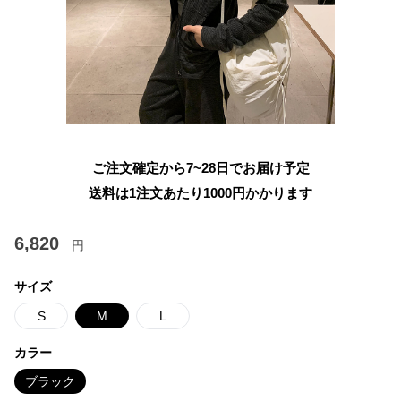
ご注文確定から7~28日でお届け予定
送料は1注文あたり
1000
円かかります
6,820
円
サイズ
S
M
L
カラー
ブラック