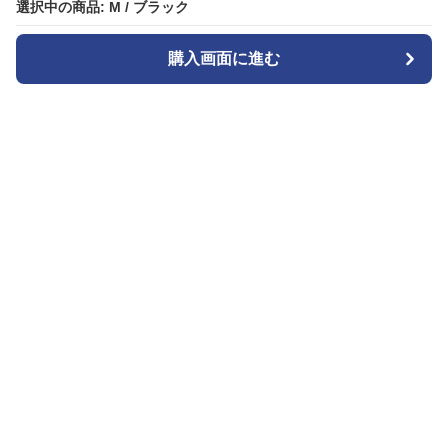
選択中の商品: M / ブラック
選択中の商品: M / ブラック
購入画面に進む
購入画面に進む
Cozyset
について
会社概要
利用規約