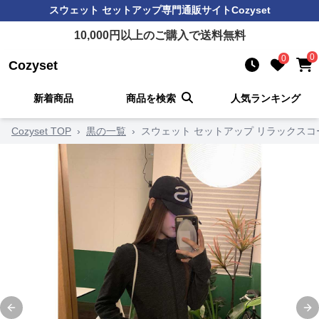
スウェット セットアップ
専門通販サイト
Cozyset
10,000
円以上のご購入で送料無料
0
0
Cozyset
新着商品
商品を検索
人気ランキング
Cozyset TOP
›
黒の一覧
›
スウェット セットアップ リラックスコ
Previous slide
Ne