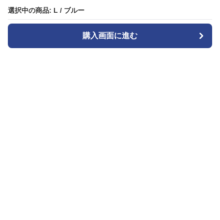
選択中の商品: L / ブルー
選択中の商品: L / ブルー
購入画面に進む
購入画面に進む
Cozyset
について
会社概要
利用規約