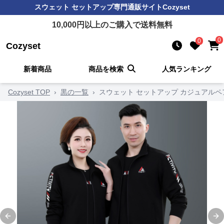
スウェット セットアップ
専門通販サイト
Cozyset
10,000
円以上のご購入で送料無料
0
0
Cozyset
新着商品
商品を検索
人気ランキング
Cozyset TOP
›
黒の一覧
›
スウェット セットアップ カジュアルペ
Previous slide
Ne