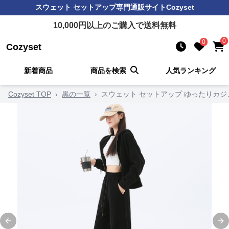
スウェット セットアップ
専門通販サイト
Cozyset
10,000
円以上のご購入で送料無料
0
0
Cozyset
新着商品
商品を検索
人気ランキング
Cozyset TOP
›
黒の一覧
›
スウェット セットアップ ゆったりカ
Previous slide
Ne