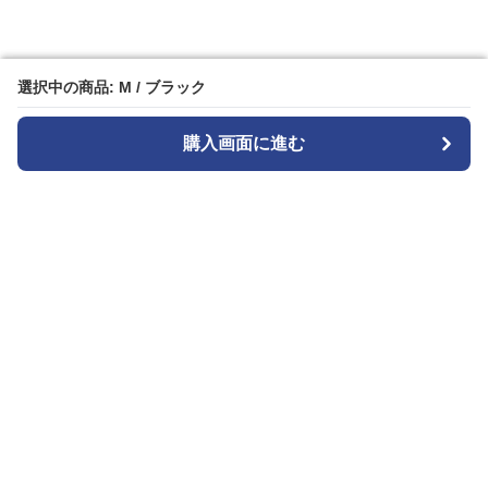
選択中の商品: M / ブラック
選択中の商品: M / ブラック
購入画面に進む
購入画面に進む
Cozyset
について
会社概要