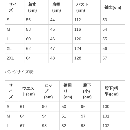
サイ
着丈
肩幅
バスト
袖丈(cm)
ズ
(cm)
(cm)
(cm)
S
56
44
112
53
M
58
45
116
54
L
60
46
120
55
XL
62
47
124
56
2XL
64
48
128
57
パンツサイズ表:
サ
ヒッ
裾周
股下
ウエス
股下(標
イ
プ
り
(小)
ト(cm)
準)(cm)
ズ
(cm)
(cm)
(cm)
S
61
90
50
96
100
M
64
94
51
97
101
L
67
98
52
98
102