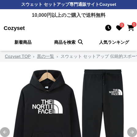
スウェット セットアップ
専門通販サイト
Cozyset
10,000
円以上のご購入で送料無料
0
0
Cozyset
新着商品
商品を検索
人気ランキング
Cozyset TOP
›
黒の一覧
›
スウェット セットアップ 伝統的スポ
Previous slide
Ne