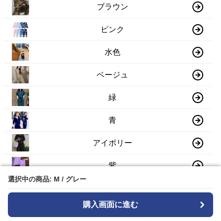
ブラウン
ピンク
水色
ベージュ
緑
青
アイボリー
紫
選択中の商品: M / グレー
選択中の商品: M / グレー
赤
購入画面に進む
購入画面に進む