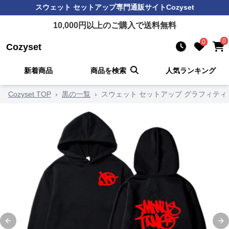
スウェット セットアップ
専門通販サイト
Cozyset
10,000
円以上のご購入で送料無料
0
0
Cozyset
新着商品
商品を検索
人気ランキング
Cozyset TOP
›
黒の一覧
›
スウェット セットアップ グラフィティ
Previous slide
Ne