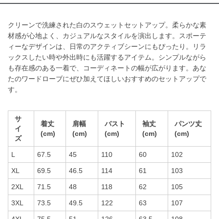
クリーンで洗練された白のスウェットセットアップ。柔らかな素
材感が心地よく、カジュアルなスタイルを演出します。スポーテ
ィーなデザインは、日常のアクティブシーンにもぴったり。リラ
ックスしたい時や外出時にも活躍するアイテム。シンプルながら
も存在感のある一着で、コーディネートの幅が広がります。あな
たのワードローブにぜひ加えてほしいおすすめのセットアップで
す。
サ
着丈
肩幅
バスト
袖丈
パンツ丈
イ
(cm)
(cm)
(cm)
(cm)
(cm)
ズ
L
67.5
45
110
60
102
XL
69.5
46.5
114
61
103
2XL
71.5
48
118
62
105
3XL
73.5
49.5
122
63
107