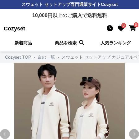
スウェット セットアップ
専門通販サイト
Cozyset
10,000
円以上のご購入で送料無料
0
0
Cozyset
新着商品
商品を検索
人気ランキング
Cozyset TOP
›
白の一覧
›
スウェット セットアップ カジュアルペ
Previous slide
Ne