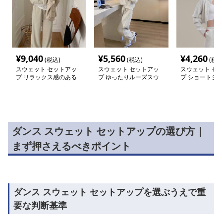
¥
9,040
¥
5,560
¥
4,260
(税込)
(税込)
(税込
スウェット セットアッ
スウェット セットアッ
スウェット セ
プ リラックス感のある
プ ゆったりルーズスウ
プ ショートジッ
スウェット上下セット
ェット上下セット
ムライン スウ
ットアップ
ダンス スウェット セットアップの選び方｜
まず押さえるべきポイント
ダンス スウェット セットアップを選ぶうえで重
要な判断基準