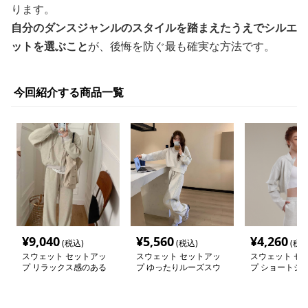
ります。
自分のダンスジャンルのスタイルを踏まえたうえでシルエ
ットを選ぶこと
が、後悔を防ぐ最も確実な方法です。
今回紹介する商品一覧
¥
9,040
¥
5,560
¥
4,260
(税込)
(税込)
(税込
スウェット セットアッ
スウェット セットアッ
スウェット セ
プ リラックス感のある
プ ゆったりルーズスウ
プ ショートジッ
スウェット上下セット
ェット上下セット
ムライン スウ
ットアップ