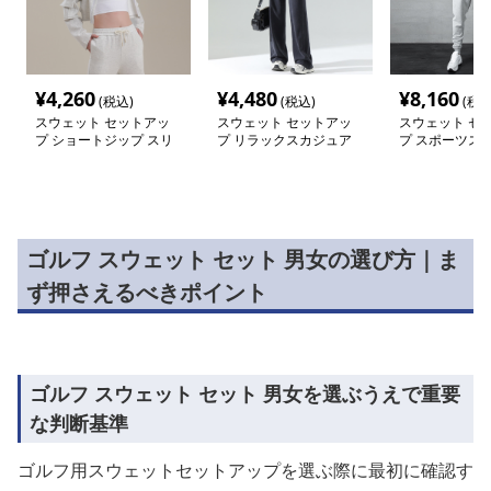
¥
4,260
¥
4,480
¥
8,160
(税込)
(税込)
(税込
スウェット セットアッ
スウェット セットアッ
スウェット セ
プ ショートジップ スリ
プ リラックスカジュア
プ スポーツス
ムライン スウェットセ
ルスウェットセットアッ
上下セット
ットアップ
プ
ゴルフ スウェット セット 男女の選び方｜ま
ず押さえるべきポイント
ゴルフ スウェット セット 男女を選ぶうえで重要
な判断基準
ゴルフ用スウェットセットアップを選ぶ際に最初に確認す