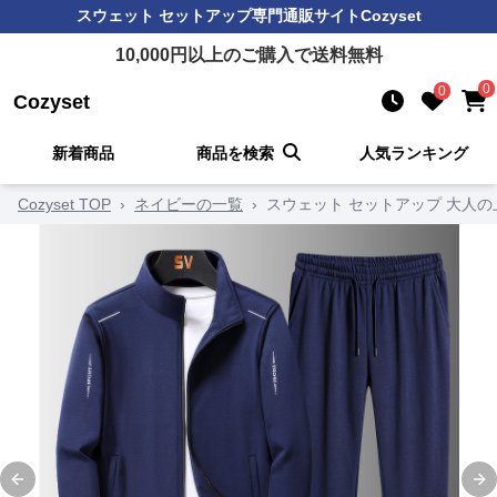
スウェット セットアップ
専門通販サイト
Cozyset
10,000
円以上のご購入で送料無料
0
0
Cozyset
新着商品
商品を検索
人気ランキング
Cozyset TOP
›
ネイビーの一覧
›
スウェット セットアップ 大人
Previous slide
Ne