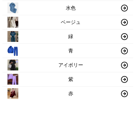
水色
ベージュ
緑
青
アイボリー
紫
赤