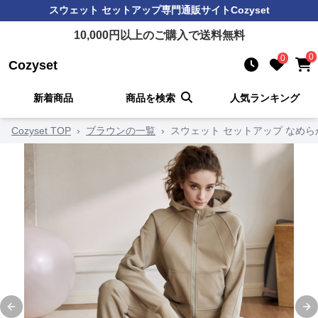
スウェット セットアップ
専門通販サイト
Cozyset
10,000
円以上のご購入で送料無料
0
0
Cozyset
新着商品
商品を検索
人気ランキング
Cozyset TOP
›
ブラウンの一覧
›
スウェット セットアップ なめ
Previous slide
Ne