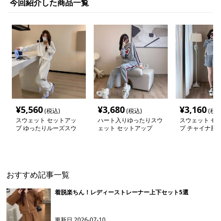
今回紹介した商品一覧
¥
5,560
¥
3,680
¥
3,160
(税込)
(税込)
(税込
スウェット セットアッ
ハート入りゆったりスウ
スウェット セ
プ ゆったりルーズスウ
ェット セットアップ
プ チャイナ風
ェット上下セット
スセットアップ
おすすめ記事一覧
着脱楽ちん！レディーストレーナー上下セット5選
更新日
2026-07-10